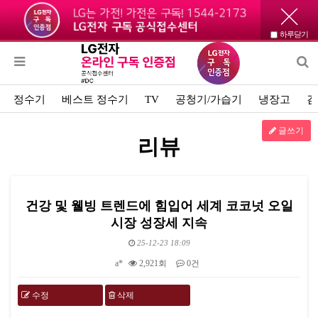
하루닫기
정수기
베스트 정수기
TV
공청기/가습기
냉장고
김
글쓰기
리뷰
건강 및 웰빙 트렌드에 힘입어 세계 코코넛 오일
시장 성장세 지속
25-12-23 18:09
a*
2,921회
0건
수정
삭제