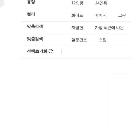
용량
12인용
14인용
컬러
화이트
베이지
그린
맞춤검색
저렴한
가장 최근에 나온
맞춤검색
열풍건조
스팀
선택초기화