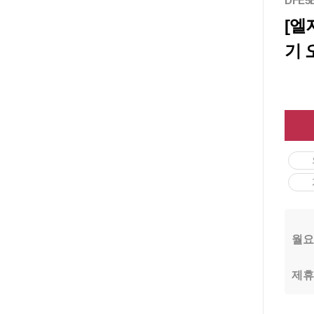
DFE5
[엘
기 
월요
제휴