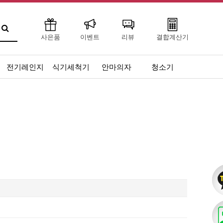
사은품
이벤트
리뷰
결합계산기
전기레인지
식기세척기
안마의자
청소기