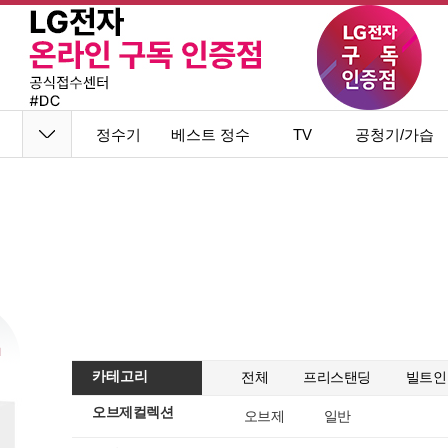
정수기
베스트 정수
TV
공청기/가습
기
기
카테고리
전체
프리스탠딩
빌트인
오브제컬렉션
오브제
일반