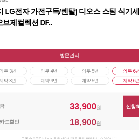
BGE
지 LG전자 가전구독/렌탈] 디오스 스팀 식기
오브제컬렉션 DF..
방문관리
의무 3년
의무 4년
의무 5년
의무 6
계약 3년
계약 4년
계약 5년
계약 6
33,900
금
원
18,900
카드할인
원
구독 총요금/일시불 비용은 상담신청을 통해 확인하실 수 있습니다.