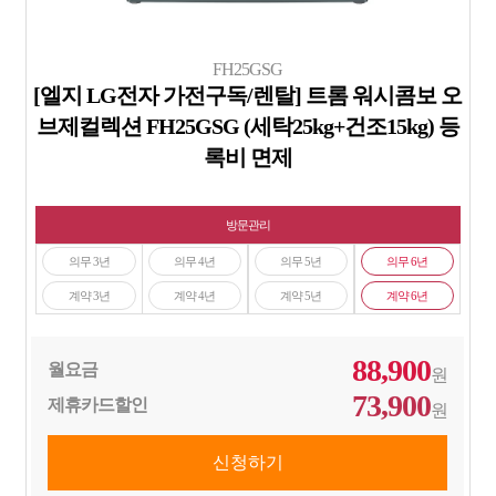
FH25GSG
[엘지 LG전자 가전구독/렌탈] 트롬 워시콤보 오
브제컬렉션 FH25GSG (세탁25kg+건조15kg) 등
록비 면제
방문관리
의무 3년
의무 4년
의무 5년
의무 6년
계약 3년
계약 4년
계약 5년
계약 6년
88,900
월요금
원
73,900
제휴카드할인
원