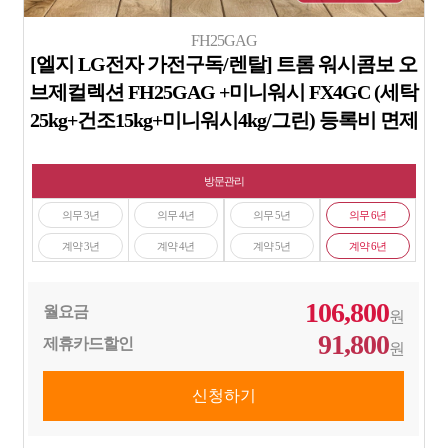
FH25GAG
[엘지 LG전자 가전구독/렌탈] 트롬 워시콤보 오
브제컬렉션 FH25GAG +미니워시 FX4GC (세탁
25kg+건조15kg+미니워시4kg/그린) 등록비 면제
방문관리
의무 3년
의무 4년
의무 5년
의무 6년
계약 3년
계약 4년
계약 5년
계약 6년
106,800
월요금
원
91,800
제휴카드할인
원