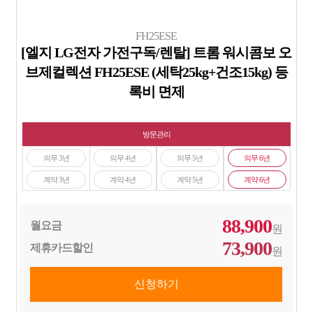
FH25ESE
[엘지 LG전자 가전구독/렌탈] 트롬 워시콤보 오
브제컬렉션 FH25ESE (세탁25kg+건조15kg) 등
록비 면제
방문관리
의무 3년
의무 4년
의무 5년
의무 6년
계약 3년
계약 4년
계약 5년
계약 6년
88,900
월요금
원
73,900
제휴카드할인
원