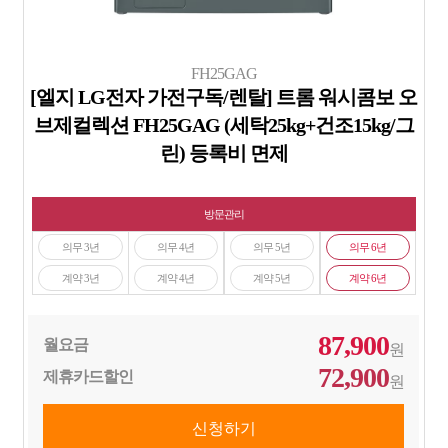
FH25GAG
[엘지 LG전자 가전구독/렌탈] 트롬 워시콤보 오
브제컬렉션 FH25GAG (세탁25kg+건조15kg/그
린) 등록비 면제
방문관리
의무 3년
의무 4년
의무 5년
의무 6년
계약 3년
계약 4년
계약 5년
계약 6년
87,900
월요금
원
72,900
제휴카드할인
원