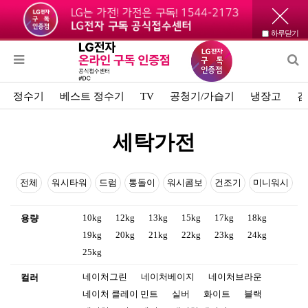
하루닫기
정수기
베스트 정수기
TV
공청기/가습기
냉장고
김
세탁가전
전체
워시타워
드럼
통돌이
워시콤보
건조기
미니워시
10kg
12kg
13kg
15kg
17kg
18kg
용량
19kg
20kg
21kg
22kg
23kg
24kg
25kg
네이처그린
네이처베이지
네이처브라운
컬러
네이처 클레이 민트
실버
화이트
블랙