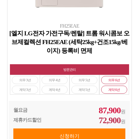
FH25EAE
[엘지 LG전자 가전구독/렌탈] 트롬 워시콤보 오
브제컬렉션 FH25EAE (세탁25kg+건조15kg/베
이지) 등록비 면제
방문관리
의무 3년
의무 4년
의무 5년
의무 6년
계약 3년
계약 4년
계약 5년
계약 6년
87,900
월요금
원
72,900
제휴카드할인
원