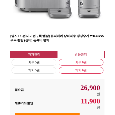
[엘지 LG전자 가전구독/렌탈] 퓨리케어 상하좌우 냉정수기 WD325AS
구독/렌탈 (실버) 등록비 면제
자가관리
방문관리
의무 5년
의무 6년
계약 5년
계약 6년
26,900
월요금
원
11,900
제휴카드할인
원