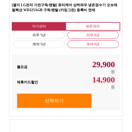
[엘지 LG전자 가전구독/렌탈] 퓨리케어 상하좌우 냉온정수기 오브제
컬렉션 WD525AGB 구독/렌탈 (카밍그린) 등록비 면제
자가관리
방문관리
의무 5년
의무 6년
계약 5년
계약 6년
29,900
월요금
원
14,900
제휴카드할인
원
선택하기