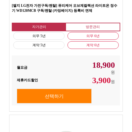
[엘지 LG전자 가전구독/렌탈] 퓨리케어 오브제컬렉션 라이트온 정수
기 WD120MCB 구독/렌탈 (카밍베이지) 등록비 면제
자가관리
방문관리
의무 5년
의무 6년
계약 5년
계약 6년
18,900
월요금
원
3,900
제휴카드할인
원
선택하기