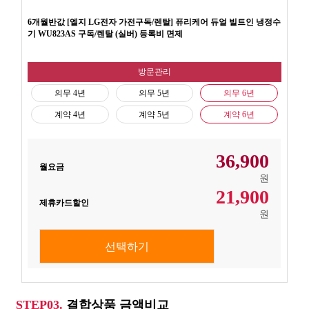
6개월반값 [엘지 LG전자 가전구독/렌탈] 퓨리케어 듀얼 빌트인 냉정수
기 WU823AS 구독/렌탈 (실버) 등록비 면제
방문관리
의무 4년
의무 5년
의무 6년
계약 4년
계약 5년
계약 6년
36,900
월요금
원
21,900
제휴카드할인
원
선택하기
STEP03.
결합상품 금액비교