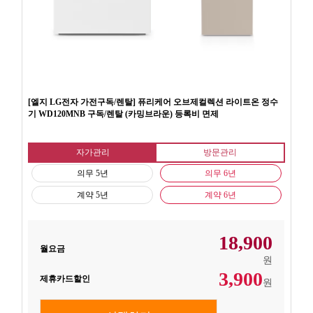
[엘지 LG전자 가전구독/렌탈] 퓨리케어 오브제컬렉션 라이트온 정수
기 WD120MNB 구독/렌탈 (카밍브라운) 등록비 면제
자가관리
방문관리
의무 5년
의무 6년
계약 5년
계약 6년
18,900
월요금
원
3,900
제휴카드할인
원