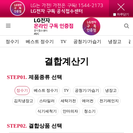
하루닫기
정수기
베스트 정수기
TV
공청기/가습기
냉장고
김
결합계산기
STEP01.
제품종류 선택
정수기
베스트 정수기
TV
공청기/가습기
냉장고
김치냉장고
스타일러
세탁가전
에어컨
전기레인지
식기세척기
안마의자
청소기
STEP02.
결합상품 선택