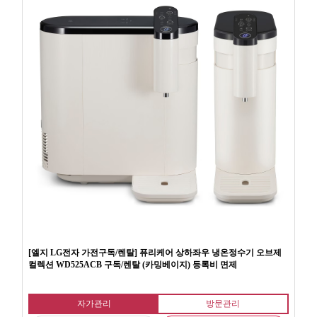
[엘지 LG전자 가전구독/렌탈] 퓨리케어 상하좌우 냉온정수기 오브제
컬렉션 WD525ACB 구독/렌탈 (카밍베이지) 등록비 면제
자가관리
방문관리