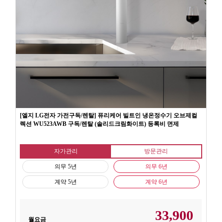
[엘지 LG전자 가전구독/렌탈] 퓨리케어 빌트인 냉온정수기 오브제컬
렉션 WU523AWB 구독/렌탈 (솔리드크림화이트) 등록비 면제
자가관리
방문관리
의무 5년
의무 6년
계약 5년
계약 6년
33,900
월요금