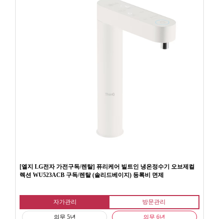
[엘지 LG전자 가전구독/렌탈] 퓨리케어 빌트인 냉온정수기 오브제컬
렉션 WU523ACB 구독/렌탈 (솔리드베이지) 등록비 면제
자가관리
방문관리
의무 5년
의무 6년