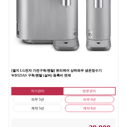
[엘지 LG전자 가전구독/렌탈] 퓨리케어 상하좌우 냉온정수기
WD525AS 구독/렌탈 (실버) 등록비 면제
자가관리
방문관리
의무 5년
의무 6년
계약 5년
계약 6년