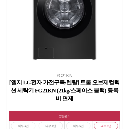
FG21KN
[엘지 LG전자 가전구독/렌탈] 트롬 오브제컬렉
션 세탁기 FG21KN (21kg/스페이스 블랙) 등록
비 면제
방문관리
의무 3년
의무 4년
의무 5년
의무 6년