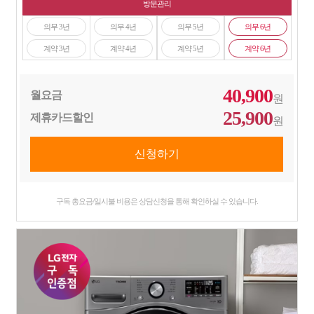
방문관리
의무 3년
의무 4년
의무 5년
의무 6년
계약 3년
계약 4년
계약 5년
계약 6년
40,900
월요금
원
25,900
제휴카드할인
원
구독 총요금/일시불 비용은 상담신청을 통해 확인하실 수 있습니다.