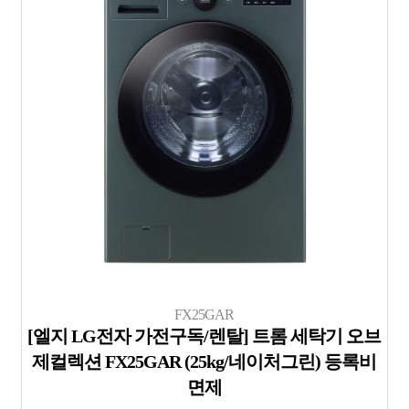
FX25GAR
[엘지 LG전자 가전구독/렌탈] 트롬 세탁기 오브
제컬렉션 FX25GAR (25kg/네이처그린) 등록비
면제