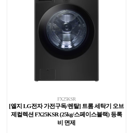
FX25KSR
[엘지 LG전자 가전구독/렌탈] 트롬 세탁기 오브
제컬렉션 FX25KSR (25kg/스페이스블랙) 등록
비 면제