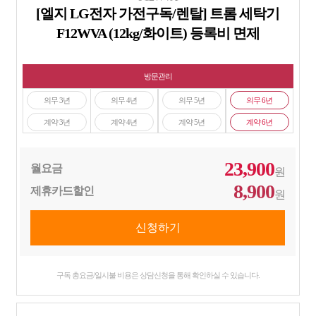
[엘지 LG전자 가전구독/렌탈] 트롬 세탁기
F12WVA (12kg/화이트) 등록비 면제
방문관리
의무 3년
의무 4년
의무 5년
의무 6년
계약 3년
계약 4년
계약 5년
계약 6년
23,900
월요금
원
8,900
제휴카드할인
원
구독 총요금/일시불 비용은 상담신청을 통해 확인하실 수 있습니다.