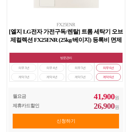
FX25ENR
[엘지 LG전자 가전구독/렌탈] 트롬 세탁기 오브
제컬렉션 FX25ENR (25kg/베이지) 등록비 면제
방문관리
의무 3년
의무 4년
의무 5년
의무 6년
계약 3년
계약 4년
계약 5년
계약 6년
41,900
월요금
원
26,900
제휴카드할인
원