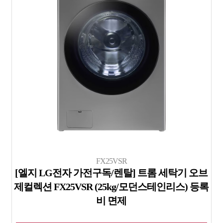
FX25VSR
[엘지 LG전자 가전구독/렌탈] 트롬 세탁기 오브
제컬렉션 FX25VSR (25kg/모던스테인리스) 등록
비 면제