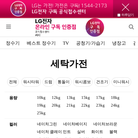
하루닫기
정수기
베스트 정수기
TV
공청기/가습기
냉장고
김
세탁가전
전체
워시타워
드럼
통돌이
워시콤보
건조기
미니워시
10kg
12kg
13kg
15kg
17kg
18kg
용량
19kg
20kg
21kg
22kg
23kg
24kg
25kg
네이처그린
네이처베이지
네이처브라운
컬러
네이처 클레이 민트
실버
화이트
블랙