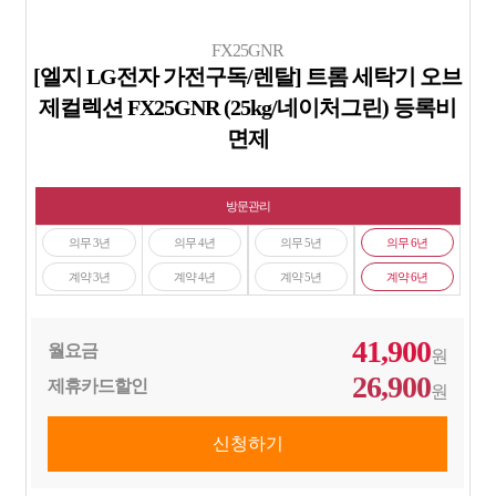
FX25GNR
[엘지 LG전자 가전구독/렌탈] 트롬 세탁기 오브
제컬렉션 FX25GNR (25kg/네이처그린) 등록비
면제
방문관리
의무 3년
의무 4년
의무 5년
의무 6년
계약 3년
계약 4년
계약 5년
계약 6년
41,900
월요금
원
26,900
제휴카드할인
원