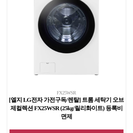
FX25WSR
[엘지 LG전자 가전구독/렌탈] 트롬 세탁기 오브
제컬렉션 FX25WSR (25kg/릴리화이트) 등록비
면제