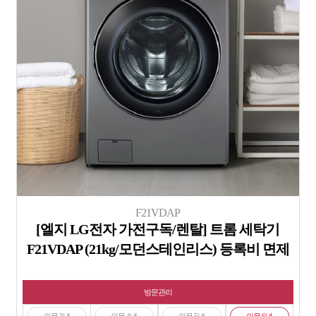
F21VDAP
[엘지 LG전자 가전구독/렌탈] 트롬 세탁기
F21VDAP (21kg/모던스테인리스) 등록비 면제
방문관리
의무 3년
의무 4년
의무 5년
의무 6년