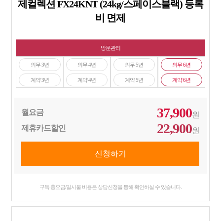
제컬렉션 FX24KNT (24kg/스페이스블랙) 등록
비 면제
방문관리
의무 3년
의무 4년
의무 5년
의무 6년
계약 3년
계약 4년
계약 5년
계약 6년
37,900
월요금
원
22,900
제휴카드할인
원
구독 총요금/일시불 비용은 상담신청을 통해 확인하실 수 있습니다.