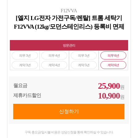
F12VVA
[엘지 LG전자 가전구독/렌탈] 트롬 세탁기
F12VVA (12kg/모던스테인리스) 등록비 면제
방문관리
의무 3년
의무 4년
의무 5년
의무 6년
계약 3년
계약 4년
계약 5년
계약 6년
25,900
월요금
원
10,900
제휴카드할인
원
구독 총요금/일시불 비용은 상담신청을 통해 확인하실 수 있습니다.