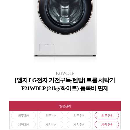
F21WDLP
[엘지 LG전자 가전구독/렌탈] 트롬 세탁기
F21WDLP (21kg/화이트) 등록비 면제
방문관리
의무 3년
의무 4년
의무 5년
의무 6년
계약 3년
계약 4년
계약 5년
계약 6년