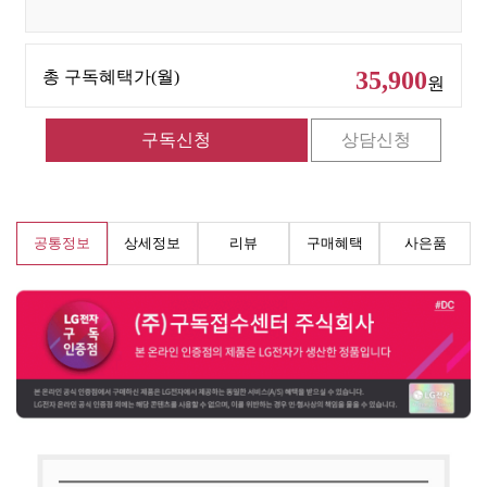
35,900
총 구독혜택가(월)
원
공통정보
상세정보
리뷰
구매혜택
사은품