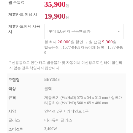
35,900
월 구독료
원
19,900
제휴카드 이용 시
원
제휴카드혜택 사용
[롯데]LG전자 구독엔로카
시
26,000
9,900
월 최대
원 할인 → 월 요금
원
발급문의 :
1577-9469
자동이체 등록 :
1577-946
9
* 신용등으로 인한 카드 발급불가 및 자동이체 미신청으로 인하여 할인되
지 않는 경우 책임지지 않습니다.
BEY3MS
모델명
색상
블랙
규격
제품크기 (WxHxD) 575 x 54 x 515 mm / 싱크대
타공치수 (WxHxD) 560 x 65 x 480 mm
사양
인덕션 2구 + 라디언트 1구
글라스
미라듀어 글라스
3,400W
소비전력