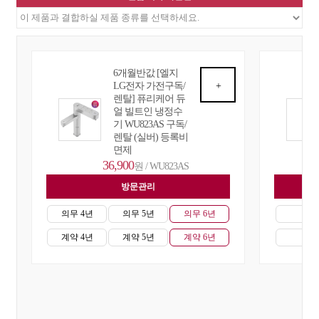
6개월반값 [엘지
LG전자 가전구독/
+
렌탈] 퓨리케어 듀
얼 빌트인 냉정수
기 WU823AS 구독/
렌탈 (실버) 등록비
면제
36,900
원 / WU823AS
방문관리
자
의무 4년
의무 5년
의무 6년
의무
계약 4년
계약 5년
계약 6년
계약