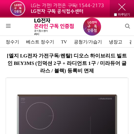
하루닫기
정수기
베스트 정수기
TV
공청기/가습기
냉장고
김
[엘지 LG전자 가전구독/렌탈] 디오스 하이브리드 빌트
인 BEY3MS (인덕션 2구 + 라디언트 1구 / 미라듀어 글
라스 / 블랙) 등록비 면제