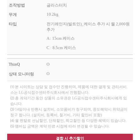
조작방법
글라스터치
10.2kg
무게
타입
전기레인지(빌트인)_케이스 추가 시 월 2,000원
추가
A : 15cm 케이스
C : 8.5cm 케이스
ThinQ
O
O
상태 모니터링
⑴ 본 사이트는 상담 및 접수만 진행하며, 제품에 대한 결제 및 관리서비
스는 LG공식접수센터주식회사에서 진행합니다.
⑵ 총 계약기간 동안 상품의 소유권은 LG공식접수센터주식회사에게 있
습니다.
⑶ 14일이내 반환시 설치비, 소모품비가 청구되며, 중도해약시 위약금이
청구 됩니다. (설치비, 등록비, 철거비, 기타 할인비 포함)
⑷ 월 렌탈료 선납할인, 단체할인, 학교할인 등 다양한 혜택이 있습니다.
⑸ 맴버십 금액은 계약 만료 시점에 따라 변경될 수 있습니다.
결합 시 추가할인