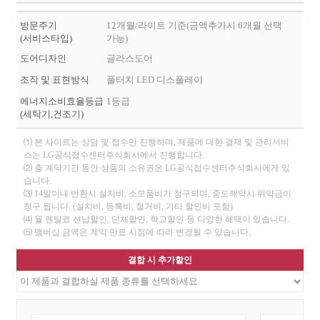
방문주기
12개월/라이트 기준(금액추가시 6개월 선택
(서비스타입)
가능)
도어디자인
글라스도어
조작 및 표현방식
풀터치 LED 디스플레이
에너지소비효율등급
1등급
(세탁기,건조기)
⑴ 본 사이트는 상담 및 접수만 진행하며, 제품에 대한 결제 및 관리서비
스는 LG공식접수센터주식회사에서 진행합니다.
⑵ 총 계약기간 동안 상품의 소유권은 LG공식접수센터주식회사에게 있
습니다.
⑶ 14일이내 반환시 설치비, 소모품비가 청구되며, 중도해약시 위약금이
청구 됩니다. (설치비, 등록비, 철거비, 기타 할인비 포함)
⑷ 월 렌탈료 선납할인, 단체할인, 학교할인 등 다양한 혜택이 있습니다.
⑸ 맴버십 금액은 계약 만료 시점에 따라 변경될 수 있습니다.
결합 시 추가할인