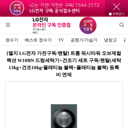
하루닫기
정수기
베스트 정수기
TV
공청기/가습기
냉장고
김
[엘지 LG전자 가전구독/렌탈] 트롬 워시타워 오브제컬
렉션 W10BN 드럼세탁기+건조기 세트 구독/렌탈(세탁
13kg+건조10kg/플래티늄 블랙+플래티늄 블랙) 등록
비 면제