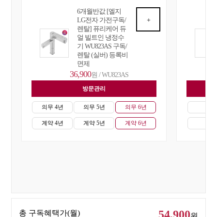
6개월반값 [엘지
LG전자 가전구독/
+
렌탈] 퓨리케어 듀
얼 빌트인 냉정수
기 WU823AS 구독/
렌탈 (실버) 등록비
면제
36,900
원 / WU823AS
방문관리
자
의무 4년
의무 5년
의무 6년
의무
계약 4년
계약 5년
계약 6년
계약
54,900
총 구독혜택가(월)
원