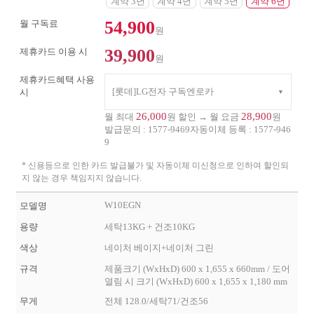
계약 3년
계약 4년
계약 5년
계약 6년
54,900
월 구독료
원
39,900
제휴카드 이용 시
원
제휴카드혜택 사용
[롯데]LG전자 구독엔로카
시
26,000
28,900
월 최대
원 할인 → 월 요금
원
발급문의 :
1577-9469
자동이체 등록 :
1577-946
9
* 신용등으로 인한 카드 발급불가 및 자동이체 미신청으로 인하여 할인되
지 않는 경우 책임지지 않습니다.
W10EGN
모델명
용량
세탁13KG + 건조10KG
색상
네이처 베이지+네이처 그린
규격
제품크기 (WxHxD) 600 x 1,655 x 660mm / 도어
열림 시 크기 (WxHxD) 600 x 1,655 x 1,180 mm
무게
전체 128.0/세탁71/건조56