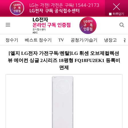
하루닫기
정수기
베스트 정수기
TV
공청기/가습기
냉장고
김
[엘지 LG전자 가전구독/렌탈]LG 휘센 오브제컬렉션
뷰 에어컨 싱글 2시리즈 18평형 FQ18FU2EK1 등록비
면제