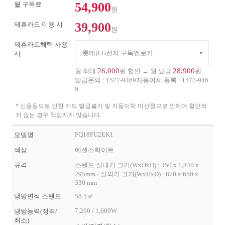
54,900
월 구독료
원
39,900
제휴카드 이용 시
원
제휴카드혜택 사용
[롯데]LG전자 구독엔로카
시
26,000
28,900
월 최대
원 할인 → 월 요금
원
발급문의 :
1577-9469
자동이체 등록 :
1577-946
9
* 신용등으로 인한 카드 발급불가 및 자동이체 미신청으로 인하여 할인되
지 않는 경우 책임지지 않습니다.
FQ18FU2EK1
모델명
색상
에센스화이트
규격
스탠드 실내기 크기(WxHxD) : 350 x 1,840 x
295mm / 실외기 크기(WxHxD) : 870 x 650 x
330 mm
냉방면적 스탠드
58.5㎡
7,200 / 1,600W
냉방능력(정격/
최소)