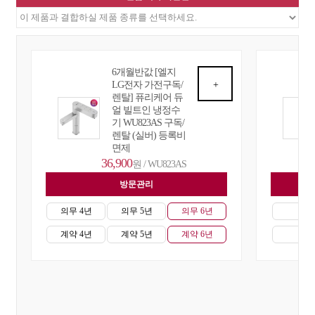
6개월반값 [엘지
LG전자 가전구독/
+
렌탈] 퓨리케어 듀
얼 빌트인 냉정수
기 WU823AS 구독/
렌탈 (실버) 등록비
면제
36,900
원 / WU823AS
방문관리
자
의무 4년
의무 5년
의무 6년
의무
계약 4년
계약 5년
계약 6년
계약