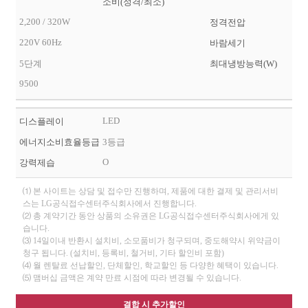
소비(정격/최소)
2,200 / 320W
정격전압
220V 60Hz
바람세기
5단계
최대냉방능력(W)
9500
LED
디스플레이
에너지소비효율등급
3등급
O
강력제습
⑴ 본 사이트는 상담 및 접수만 진행하며, 제품에 대한 결제 및 관리서비
스는 LG공식접수센터주식회사에서 진행합니다.
⑵ 총 계약기간 동안 상품의 소유권은 LG공식접수센터주식회사에게 있
습니다.
⑶ 14일이내 반환시 설치비, 소모품비가 청구되며, 중도해약시 위약금이
청구 됩니다. (설치비, 등록비, 철거비, 기타 할인비 포함)
⑷ 월 렌탈료 선납할인, 단체할인, 학교할인 등 다양한 혜택이 있습니다.
⑸ 맴버십 금액은 계약 만료 시점에 따라 변경될 수 있습니다.
결합 시 추가할인