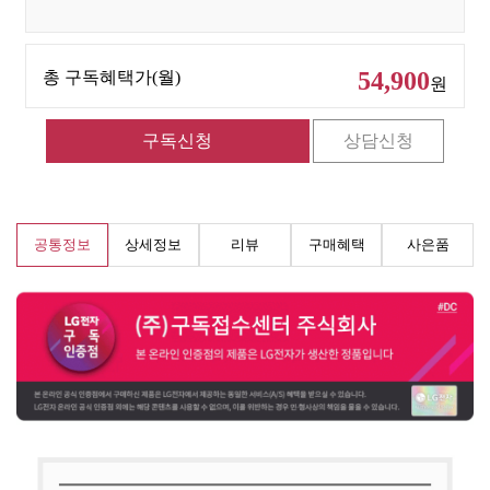
54,900
총 구독혜택가(월)
원
공통정보
상세정보
리뷰
구매혜택
사은품