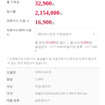
32,900
월 구독료
원
2,154,000
일시불
원
16,900
제휴카드 이용 시
원
제휴카드혜택 사용
[롯데]LG전자 구독엔로카
시
26,000
6,900
월 최대
원 할인 → 월 요금
원
발급문의 :
1577-9469
자동이체 등록 :
1577-946
9
* 신용등으로 인한 카드 발급불가 및 자동이체 미신청으로 인하여 할인되
지 않는 경우 책임지지 않습니다.
WD523ACB
모델명
1,500L
용량
색상
카밍 베이지
규격
제품크기(WxHxD) 168 X 398 X 400 mm
제품 분류
냉온정수기