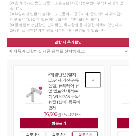
⑵ 총 계약기간 동안 상품의 소유권은 LG공식접수센터주식회사에게 있
습니다.
⑶ 14일이내 반환시 설치비, 소모품비가 청구되며, 중도해약시 위약금이
청구 됩니다. (설치비, 등록비, 철거비, 기타 할인비 포함)
⑷ 월 렌탈료 선납할인, 단체할인, 학교할인 등 다양한 혜택이 있습니다.
⑸ 맴버십 금액은 계약 만료 시점에 따라 변경될 수 있습니다.
결합 시 추가할인
6개월반값 [엘지
LG전자 가전구독/
+
렌탈] 퓨리케어 듀
얼 빌트인 냉정수
기 WU823AS 구독/
렌탈 (실버) 등록비
면제
36,900
원 / WU823AS
방문관리
자
의무 4년
의무 5년
의무 6년
의무