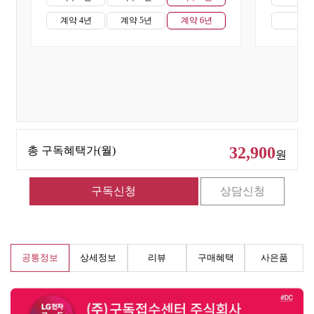
계약 4년
계약 5년
계약 6년
계약
32,900
총 구독혜택가(월)
원
공통정보
상세정보
리뷰
구매혜택
사은품