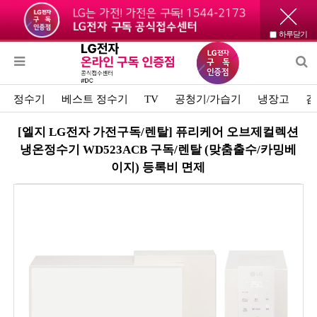
하루닫기
정수기
베스트 정수기
TV
공청기/가습기
냉장고
김
[엘지 LG전자 가전구독/렌탈] 퓨리케어 오브제컬렉션
냉온정수기 WD523ACB 구독/렌탈 (맞춤출수/카밍베
이지) 등록비 면제