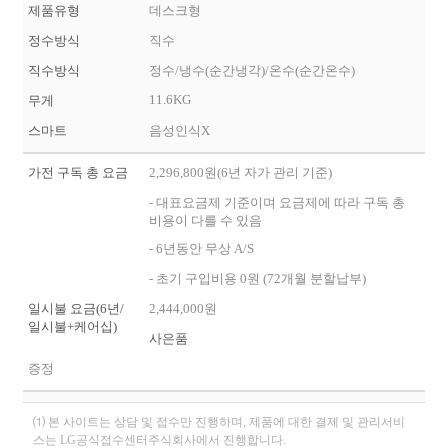
제품유형
데스크형
정수방식
직수
직수방식
정수/냉수(순간냉각)/온수(순간온수)
11.6KG
무게
스마트
음성인식X
가전 구독 총 요금
2,296,800원(6년 자가 관리 기준)
- 대표요금제 기준이며 요금제에 따라 구독 총
비용이 다를 수 있음
- 6년동안 무상 A/S
- 초기 구입비용 0원 (72개월 분할납부)
일시불 요금(6년/
2,444,000원
일시불+케어십)
사은품
증정
⑴ 본 사이트는 상담 및 접수만 진행하며, 제품에 대한 결제 및 관리서비
스는 LG공식접수센터주식회사에서 진행합니다.